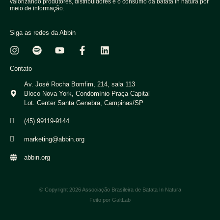
valorizando produtores, distribuidores e o consumo da batata in natura por
meio de informação.
Siga as redes da Abbin
Contato
Av. José Rocha Bomfim, 214, sala 113
Bloco Nova York, Condomínio Praça Capital
Lot. Center Santa Genebra, Campinas/SP
(45) 99119-9144
marketing@abbin.org
abbin.org
© Copyright 2026 Associação Brasileira de Batata In Natura
Feito por
GaltLab