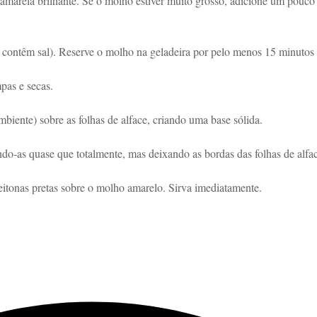
marela brilhante. Se o molho estiver muito grosso, adicione um pouco ma
já contêm sal). Reserve o molho na geladeira por pelo menos 15 minutos 
pas e secas.
mbiente) sobre as folhas de alface, criando uma base sólida.
o-as quase que totalmente, mas deixando as bordas das folhas de alface
eitonas pretas sobre o molho amarelo. Sirva imediatamente.