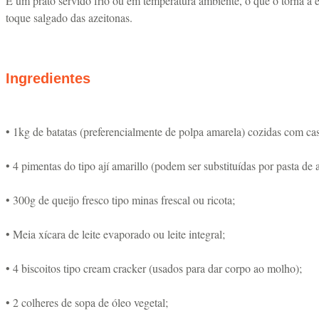
É um prato servido frio ou em temperatura ambiente, o que o torna a e
toque salgado das azeitonas.
Ingredientes
• 1kg de batatas (preferencialmente de polpa amarela) cozidas com cas
• 4 pimentas do tipo ají amarillo (podem ser substituídas por pasta d
• 300g de queijo fresco tipo minas frescal ou ricota;
• Meia xícara de leite evaporado ou leite integral;
• 4 biscoitos tipo cream cracker (usados para dar corpo ao molho);
• 2 colheres de sopa de óleo vegetal;