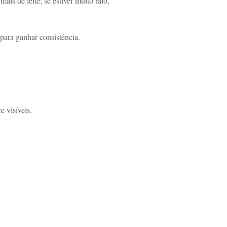
is de leite; se estiver muito ralo,
para ganhar consistência.
 visíveis.