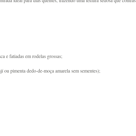
ntrada ideal para dias quentes, trazendo uma textura sedosa que contras
ca e fatiadas em rodelas grossas;
e ají ou pimenta dedo-de-moça amarela sem sementes);