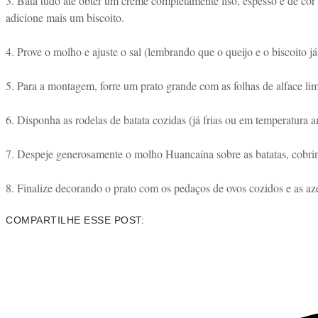
3. Bata tudo até obter um creme completamente liso, espesso e de cor a
adicione mais um biscoito.
4. Prove o molho e ajuste o sal (lembrando que o queijo e o biscoito 
5. Para a montagem, forre um prato grande com as folhas de alface lim
6. Disponha as rodelas de batata cozidas (já frias ou em temperatura a
7. Despeje generosamente o molho Huancaína sobre as batatas, cobrind
8. Finalize decorando o prato com os pedaços de ovos cozidos e as az
COMPARTILHE ESSE POST: