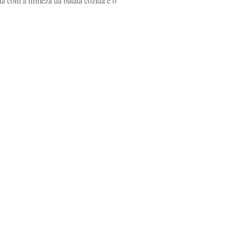
ta com a firmeza da batata cozida e o